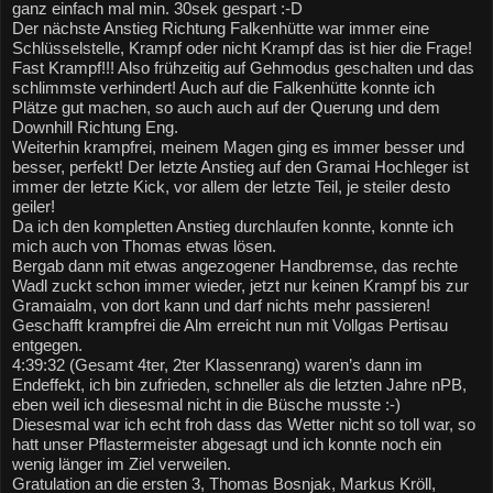
ganz einfach mal min. 30sek gespart :-D
Der nächste Anstieg Richtung Falkenhütte war immer eine 
Schlüsselstelle, Krampf oder nicht Krampf das ist hier die Frage!
Fast Krampf!!! Also frühzeitig auf Gehmodus geschalten und das 
schlimmste verhindert! Auch auf die Falkenhütte konnte ich 
Plätze gut machen, so auch auch auf der Querung und dem 
Downhill Richtung Eng.
Weiterhin krampfrei, meinem Magen ging es immer besser und 
besser, perfekt! Der letzte Anstieg auf den Gramai Hochleger ist 
immer der letzte Kick, vor allem der letzte Teil, je steiler desto 
geiler!
Da ich den kompletten Anstieg durchlaufen konnte, konnte ich 
mich auch von Thomas etwas lösen.
Bergab dann mit etwas angezogener Handbremse, das rechte 
Wadl zuckt schon immer wieder, jetzt nur keinen Krampf bis zur 
Gramaialm, von dort kann und darf nichts mehr passieren! 
Geschafft krampfrei die Alm erreicht nun mit Vollgas Pertisau 
entgegen.
4:39:32 (Gesamt 4ter, 2ter Klassenrang) waren’s dann im 
Endeffekt, ich bin zufrieden, schneller als die letzten Jahre nPB, 
eben weil ich diesesmal nicht in die Büsche musste :-)
Diesesmal war ich echt froh dass das Wetter nicht so toll war, so 
hatt unser Pflastermeister abgesagt und ich konnte noch ein 
wenig länger im Ziel verweilen.
Gratulation an die ersten 3, Thomas Bosnjak, Markus Kröll, 