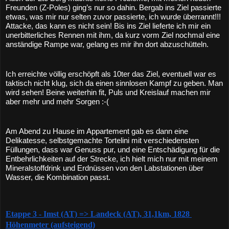
Freunden (Z-Poles) ging’s nur so dahin. Bergab ins Ziel passierte 
etwas, was mir nur selten zuvor passierte, ich wurde überrannt!!! 
Attacke, das kann es nicht sein! Bis ins Ziel lieferte ich mir ein 
unerbitterliches Rennen mit ihm, da kurz vorm Ziel nochmal eine 
anständige Rampe war, gelang es mir ihn dort abzuschütteln. 
Ich erreichte völlig erschöpft als 10ter das Ziel, eventuell war es 
taktisch nicht klug, sich da einen sinnlosen Kampf zu geben. Man 
wird sehen! Beine weiterhin fit, Puls und Kreislauf machen mir 
aber mehr und mehr Sorgen :-(
Am Abend zu Hause im Appartement gab es dann eine 
Delikatesse, selbstgemachte Tortelini mit verschiedensten 
Füllungen, dass war Genuss pur, und eine Entschädigung für die 
Entbehrlichkeiten auf der Strecke, ich hielt mich nur mit meinem 
Mineralstoffdrink und Erdnüssen von den Labstationen über 
Wasser, die Kombination passt.
Etappe 3 - Imst (AT) => Landeck (AT), 31,1km, 1828 
Höhenmeter (aufsteigend)