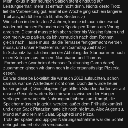
Mein Fokus in der heurigen Saison steht eindeutig auf 
Leistungserhalt, mehr ist einfach nicht drinn. Nichts desto Trotz 
lief die Vorbereitung gut, einmal die Woche ging sich ein längerer 
Trail aus, ich fühlte mich fit, alles Bestens :-)
Wie schon in den letzten 2 Jahren, konnte ich auch diesesmal 
wieder mit meinen Freunden des Sportalpen Teams am Vortag 
anreisen. Diesmal musste ich aber selber bis Wiesing fahren und 
dort mein Auto parken, da ich vermutlich nach dem Rennen 
gleich nach Hause muss, da die Terrasse fertiggemacht werden 
muss, und unser Pflasterer nur am Samstag Zeit hat :-|
In Scharnitz traf ich dann bei der Abholung der Startnummer noch 
einen Kollegen aus meinem Nachbarort und Thomas 
 Farbmacher (war beim Achensee Trailrunning Camp dabei) 
zusammen gingen wir dann noch in die ortsansässige Pizzeria 
essen.
Es war dieselbe Lokalität die wir auch 2012 aufsuchten, schon 
damals war die Wartedauer nicht ohne. Doch die wurde heuer 
locker getopt :-) Geschlagene 2 gefühlte 5 Stunden durften wir auf 
unsere Gerichte warten. Bei mir war inzwischen der Hunger 
verflogen, so wurde die Nahrungsaufnahme zum Kampf, die 
Speicher müssen ja gefültl werden, außer dem Frühstücksmüsli 
und einen Sack Pistazien hatte ich noch nix intus. Also Augen zu, 
Mund auf und rein mit Salat, Spaghetti und Pizza.
Trotz der späten und üppigen Nahrungsaufnahme war der Schlaf 
sehr gut und erhols- äh verdausam.