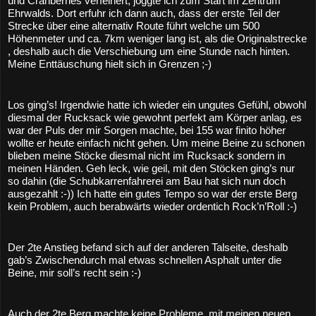
und Cranberries verfeinert, joggte ich zum Start im Zentrum 
Ehrwalds. Dort erfuhr ich dann auch, dass der erste Teil der 
Strecke über eine alternativ Route führt welche um 500 
Höhenmeter und ca. 7km weniger lang ist, als die Originalstrecke 
, deshalb auch die Verschiebung um eine Stunde nach hinten. 
Meine Enttäuschung hielt sich in Grenzen ;-)
Los ging’s! Irgendwie hatte ich wieder ein ungutes Gefühl, obwohl 
diesmal der Rucksack wie gewohnt perfekt am Körper anlag, es 
war der Puls der mir Sorgen machte, bei 155 war finito höher 
wollte er heute einfach nicht gehen. Um meine Beine zu schonen 
blieben meine Stöcke diesmal nicht im Rucksack sondern in 
meinen Händen. Geh leck, wie geil, mit den Stöcken ging’s nur 
so dahin (die Schubkarrenfahrerei am Bau hat sich nun doch 
ausgezahlt :-)) Ich hatte ein gutes Tempo so war der erste Berg 
kein Problem, auch berabwärts wieder ordentich Rock’n’Roll :-)
Der 2te Anstieg befand sich auf der anderen Talseite, deshalb 
gab’s Zwischendurch mal etwas schnellen Asphalt unter die 
Beine, mir soll’s recht sein :-)
Auch der 2te Berg machte keine Probleme, mit meinen neuen 