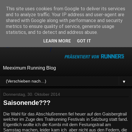
This site uses cookies from Google to deliver its services
and to analyze traffic. Your IP address and user-agent are
shared with Google along with performance and security
metrics to ensure quality of service, generate usage
statistics, and to detect and address abuse.
LEARN MORE
GOT IT
Meeximum Running Blog
▼
Donnerstag, 30. Oktober 2014
Saisonende???
Die Wahl für das Abschlußrennen fiel heuer auf den Gaisbergtrail 
welcher im Zuge des Trailrunning Festivals in Salzburg statt fand.
Eigentlich wollte ich die Kombi mit dem Festungstrail am 
Samstag machen, leider kam ich  aber nicht aus den Federn, die 