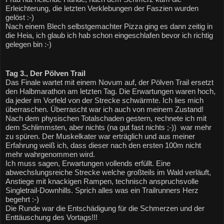
Erleichterung, die letzten Verklebungen der Faszien wurden 
gelöst :-)
Nach einem Blech selbstgemachter Pizza ging es dann zeitig in 
die Heia, ich glaub ich hab schon eingeschlafen bevor ich richtig 
gelegen bin :-)
Tag 3., Der Pölven Trail
Das Finale wartet mit einem Novum auf, der Pölven Trail ersetzt 
den Halbmarathon am letzten Tag. Die Erwartungen waren hoch, 
da jeder im Vorfeld von der Strecke schwärmte. Ich lies mich 
überraschen. Überrascht war ich auch von meinem Zustand! 
Nach dem physischen Totalschaden gestern, rechnete ich mit 
dem Schlimmsten, aber nichts (na gut fast nichts ;-))  war mehr 
zu spüren. Der Muskelkater war erträglich und aus meiner 
Erfahrung weiß ich, dass dieser nach den ersten 100m nicht 
mehr wahrgenommen wird.
Ich muss sagen, Erwartungen vollends erfüllt. Eine 
abwechslungsreiche Strecke welche großteils im Wald verläuft, 
Anstiege mit knackigen Rampen, technisch anspruchsvolle 
Singletrail-Downhills. Sprich alles was ein Trailrunners Herz 
begehrt :-)
Die Runde war die Entschädigung für die Schmerzen und der 
Enttäuschung des Vortags!!!