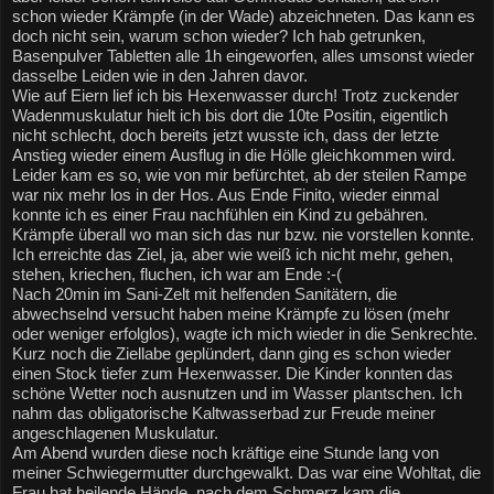
schon wieder Krämpfe (in der Wade) abzeichneten. Das kann es 
doch nicht sein, warum schon wieder? Ich hab getrunken, 
Basenpulver Tabletten alle 1h eingeworfen, alles umsonst wieder 
dasselbe Leiden wie in den Jahren davor.
Wie auf Eiern lief ich bis Hexenwasser durch! Trotz zuckender 
Wadenmuskulatur hielt ich bis dort die 10te Positin, eigentlich 
nicht schlecht, doch bereits jetzt wusste ich, dass der letzte 
Anstieg wieder einem Ausflug in die Hölle gleichkommen wird. 
Leider kam es so, wie von mir befürchtet, ab der steilen Rampe 
war nix mehr los in der Hos. Aus Ende Finito, wieder einmal 
konnte ich es einer Frau nachfühlen ein Kind zu gebähren. 
Krämpfe überall wo man sich das nur bzw. nie vorstellen konnte.
Ich erreichte das Ziel, ja, aber wie weiß ich nicht mehr, gehen, 
stehen, kriechen, fluchen, ich war am Ende :-(
Nach 20min im Sani-Zelt mit helfenden Sanitätern, die 
abwechselnd versucht haben meine Krämpfe zu lösen (mehr 
oder weniger erfolglos), wagte ich mich wieder in die Senkrechte. 
Kurz noch die Ziellabe geplündert, dann ging es schon wieder 
einen Stock tiefer zum Hexenwasser. Die Kinder konnten das 
schöne Wetter noch ausnutzen und im Wasser plantschen. Ich 
nahm das obligatorische Kaltwasserbad zur Freude meiner 
angeschlagenen Muskulatur.
Am Abend wurden diese noch kräftige eine Stunde lang von 
meiner Schwiegermutter durchgewalkt. Das war eine Wohltat, die 
Frau hat heilende Hände, nach dem Schmerz kam die 