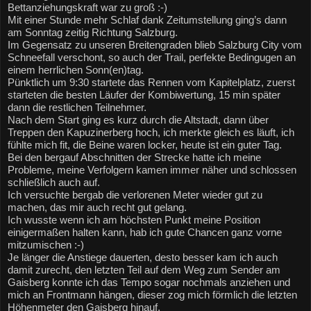
Bettanziehungskraft war zu groß :-)
Mit einer Stunde mehr Schlaf dank Zeitumstellung ging’s dann 
am Sonntag zeitig Richtung Salzburg.
Im Gegensatz zu unseren Breitengraden blieb Salzburg City vom 
Schneefall verschont, so auch der Trail, perfekte Bedingugen an 
einem herrlichen Sonn(en)tag.
Pünktlich um 9:30 startete das Rennen vom Kapitelplatz, zuerst 
starteten die besten Läufer der Kombiwertung, 15 min später 
dann die restlichen Teilnehmer.
Nach dem Start ging es kurz durch die Altstadt, dann über 
Treppen den Kapuzinerberg hoch, ich merkte gleich es läuft, ich 
fühlte mich fit, die Beine waren locker, heute ist ein guter Tag.
Bei den bergauf Abschnitten der Strecke hatte ich meine 
Probleme, meine Verfolgern kamen immer näher und schlossen 
schließlich auch auf. 
Ich versuchte bergab die verlorenen Meter wieder gut zu 
machen, das mir auch recht gut gelang. 
Ich wusste wenn ich am höchsten Punkt meine Position 
einigermaßen halten kann, hab ich gute Chancen ganz vorne 
mitzumischen :-) 
Je länger die Anstiege dauerten, desto besser kam ich auch 
damit zurecht, den letzten Teil auf dem Weg zum Sender am 
Gaisberg konnte ich das Tempo sogar nochmals anziehen und 
mich an Frontmann hängen, dieser zog mich förmlich die letzten 
Höhenmeter den Gaisberg hinauf.