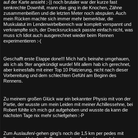
auf der Karte ansieht ;-)) noch brutaler war der kurze fast 
senkrechte Downhill, mann das ging in die Knochen, Zähne 
zusammenbeißen und die letzten Meter noch abspulen. Auch 
mein Rücken machte sich immer mehr bemerkbar, die 
Muskulatut im Lendenwirbelbereich war komplett verspannt und 
verkrampfte sich, der Drecksrucksack passte einfach nicht, was 
muss ich Idiot auch ausgerechnet wieder beim Rennen 
experimentieren :-(
Geschafft erste Etappe done!!! Mich hat’s beinahe umgehauen, 
als ich als 9ter angekündigt wurde! Mit allem hab ich gerechnet, 
aber keinesfalls mit einer Top 10 Platzierung, nicht nach dieser 
Vorbereitung und dem schlechten Gefühl am Beginn des 
Rennens.
Zu meinem großen Glück war ein bekannter Physio mit von der 
Partie, der wusste um mein Leiden mit meiner Achillessehne, bei 
Robert fühlte ich mich gut aufgehoben und wusste da kann die 
nächsten Tage nix mehr schiefgehen :-P
Zum Auslaufen/-gehen ging’s noch die 1,5 km per pedes mit 