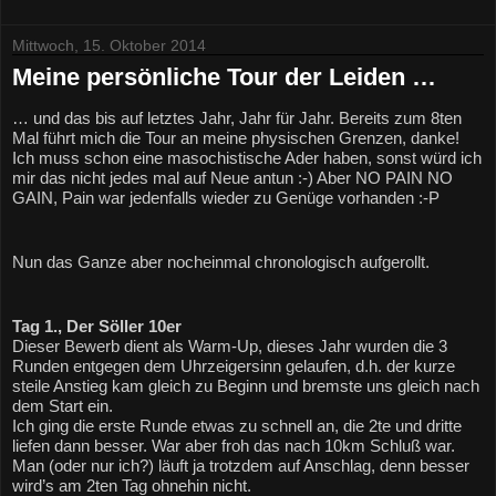
Mittwoch, 15. Oktober 2014
Meine persönliche Tour der Leiden …
… und das bis auf letztes Jahr, Jahr für Jahr. Bereits zum 8ten 
Mal führt mich die Tour an meine physischen Grenzen, danke!
Ich muss schon eine masochistische Ader haben, sonst würd ich 
mir das nicht jedes mal auf Neue antun :-) Aber NO PAIN NO 
GAIN, Pain war jedenfalls wieder zu Genüge vorhanden :-P
Nun das Ganze aber nocheinmal chronologisch aufgerollt.
Tag 1., Der Söller 10er
Dieser Bewerb dient als Warm-Up, dieses Jahr wurden die 3 
Runden entgegen dem Uhrzeigersinn gelaufen, d.h. der kurze 
steile Anstieg kam gleich zu Beginn und bremste uns gleich nach 
dem Start ein.
Ich ging die erste Runde etwas zu schnell an, die 2te und dritte 
liefen dann besser. War aber froh das nach 10km Schluß war. 
Man (oder nur ich?) läuft ja trotzdem auf Anschlag, denn besser 
wird’s am 2ten Tag ohnehin nicht.