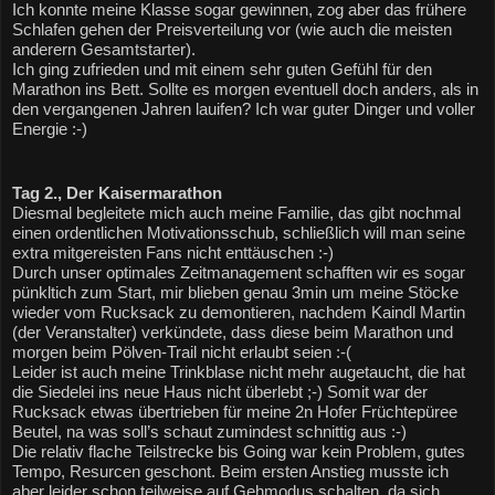
Ich konnte meine Klasse sogar gewinnen, zog aber das frühere 
Schlafen gehen der Preisverteilung vor (wie auch die meisten 
anderern Gesamtstarter).
Ich ging zufrieden und mit einem sehr guten Gefühl für den 
Marathon ins Bett. Sollte es morgen eventuell doch anders, als in 
den vergangenen Jahren lauifen? Ich war guter Dinger und voller 
Energie :-)
Tag 2., Der Kaisermarathon 
Diesmal begleitete mich auch meine Familie, das gibt nochmal 
einen ordentlichen Motivationsschub, schließlich will man seine 
extra mitgereisten Fans nicht enttäuschen :-)
Durch unser optimales Zeitmanagement schafften wir es sogar 
pünkltich zum Start, mir blieben genau 3min um meine Stöcke 
wieder vom Rucksack zu demontieren, nachdem Kaindl Martin 
(der Veranstalter) verkündete, dass diese beim Marathon und 
morgen beim Pölven-Trail nicht erlaubt seien :-(
Leider ist auch meine Trinkblase nicht mehr augetaucht, die hat 
die Siedelei ins neue Haus nicht überlebt ;-) Somit war der 
Rucksack etwas übertrieben für meine 2n Hofer Früchtepüree 
Beutel, na was soll’s schaut zumindest schnittig aus :-)
Die relativ flache Teilstrecke bis Going war kein Problem, gutes 
Tempo, Resurcen geschont. Beim ersten Anstieg musste ich 
aber leider schon teilweise auf Gehmodus schalten, da sich 