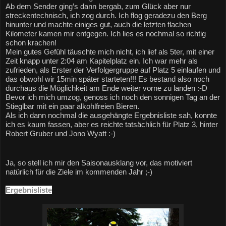
Ab dem Sender ging’s dann bergab, zum Glück aber nur 
streckentechnisch, ich zog durch. Ich flog geradezu den Berg 
hinunter und machte einiges gut, auch die letzten flachen 
Kilometer kamen mir entgegen. Ich lies es nochmal so richtig 
schon krachen! 
Mein gutes Gefühl täuschte mich nicht, ich lief als 5ter,
 mit einer 
Zeit knapp unter 2:04 am Kapitelplatz ein. Ich war mehr als 
zufrieden, als Erster der Verfolgergruppe auf Platz 5 einlaufen und 
das obwohl wir 15min später starteten!!! Es bestand also noch 
durchaus die Möglichkeit am Ende weiter vorne zu landen :-D
Bevor ich mich umzog, genoss ich noch den sonnigen Tag an der 
Stieglbar mit ein paar alkohlfreien Bieren.
Als ich dann nochmal die ausgehängte Ergebnisliste sah, konnte 
ich es kaum fassen, aber es reichte tatsächlich für Platz 3, hinter 
Robert Gruber und Jono Wyatt :-)
Ja, so stell ich mir den Saisonausklang vor, das motiviert 
natürlich für die Ziele im kommenden Jahr ;-)
Ergebnisliste