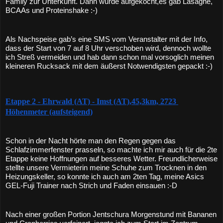
Family zur Unterkunft. Dann wurde aufgekocht,es gab Lasagne, 
BCAAs und Proteinshake :-)
Als Nachspeise gab’s eine SMS vom Veranstalter mit der Info, 
dass der Start von 7 auf 8 Uhr verschoben wird, dennoch wollte 
ich Streß vermeiden und hab dann schon mal vorsoglich meinen 
kleineren Rucksack mit dem äußerst Notwendigsten gepackt :-) 
Etappe 2 - Ehrwald (AT) - Imst (AT),45,3km, 2723 
Höhenmeter (aufsteigend)
Schon in der Nacht hörte man den Regen gegen das 
Schlafzimmerfenster prasseln, so machte ich mir auch für die 2te 
Etappe keine Hoffnungen auf besseres Wetter. Freundlicherweise 
stellte unsere Vermieterin meine Schuhe zum Trocknen in den 
Heizungskeller, so konnte ich auch am 2ten Tag, meine Asics 
GEL-Fuji Trainer nach Strich und Faden einsauen :-D
Nach einer großen Portion Jentschura Morgenstund mit Bananen 