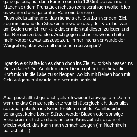
ganz gut aus, nur dann kamen eben die 1000m! Da sich mein 
Magen seit dem Frühstück nicht so recht beruhigen wollte, blieb 
es während des gesamten Rennens bei reiner 
Flüssigkeitsaufnahme, das rächte sich. Gut 1km vor dem Ziel, 
zog mir jemand den Stecker, mir wurde übel, der Kreislauf war 
am Boden und ich nur kurz davor mich auf diesen zu legen und 
das Rennen zu beenden. Auch gegen schnelles Gehen hatte 
mein Körper etwas auszusetzen, immer intensiver wurde der 
Würgreflex, aber was soll der schon raufwürgen? 
Irgendwie schaffte ich es dann doch ins Ziel zu torkeln besser ins 
Ziel zu fallen! Der Anblick meiner Lieben gab mir nochmal die 
Kraft mich in die Labe zu schleppen, wo ich mit Beinen hoch mit 
Cola vollgepumpt wurde, mei wor mia schlecht :-| 
Aber geschafft ist geschafft, als ich wieder halbwegs am Damm 
war und das Ganze realisierte war ich überglücklich, dass alles 
so super gelaufen ist. Keine Probleme mit der Achilles oder 
sonstiges, keine bösen Stürze, werder Blasen oder sonstige 
Blessuren, nichts! Und das mit dem Kreislauf ist so schnell 
wieder vorbei, das kann man vernachlässigen (im Nachhinein 
betrachtet :-)).