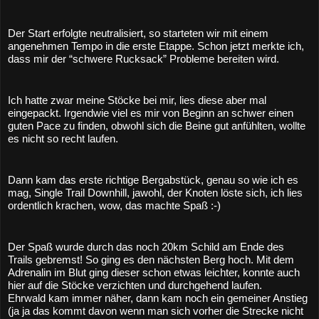
Der Start erfolgte neutralisiert, so starteten wir mit einem 
angenehmen Tempo in die erste Etappe. Schon jetzt merkte ich, 
dass mir der “schwere Rucksack” Probleme bereiten wird.
Ich hatte zwar meine Stöcke bei mir, lies diese aber mal 
eingepackt. Irgendwie viel es mir von Beginn an schwer einen 
guten Pace zu finden, obwohl sich die Beine gut anfühlten, wollte 
es nicht so recht laufen.
Dann kam das erste richtige Bergabstück, genau so wie ich es 
mag, Single Trail Downhill, jawohl, der Knoten löste sich, ich lies 
ordentlich krachen, wow, das machte Spaß :-)
Der Spaß wurde durch das noch 20km Schild am Ende des 
Trails gebremst! So ging es den nächsten Berg hoch. Mit dem 
Adrenalin im Blut ging dieser schon etwas leichter, konnte auch 
hier auf die Stöcke verzichten und durchgehend laufen.
Ehrwald kam immer näher, dann kam noch ein gemeiner Anstieg 
(ja ja das kommt davon wenn man sich vorher die Strecke nicht 