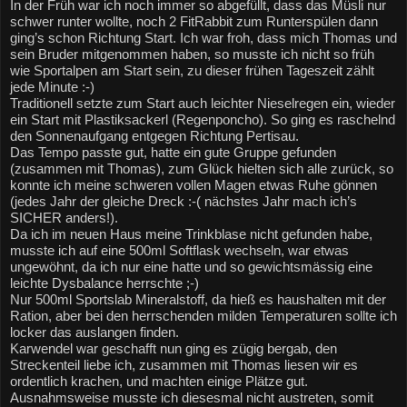
In der Früh war ich noch immer so abgefüllt, dass das Müsli nur 
schwer runter wollte, noch 2 FitRabbit zum Runterspülen dann 
ging’s schon Richtung Start. Ich war froh, dass mich Thomas und 
sein Bruder mitgenommen haben, so musste ich nicht so früh 
wie Sportalpen am Start sein, zu dieser frühen Tageszeit zählt 
jede Minute :-)
Traditionell setzte zum Start auch leichter Nieselregen ein, wieder 
ein Start mit Plastiksackerl (Regenponcho). So ging es raschelnd 
den Sonnenaufgang entgegen Richtung Pertisau.
Das Tempo passte gut, hatte ein gute Gruppe gefunden 
(zusammen mit Thomas), zum Glück hielten sich alle zurück, so 
konnte ich meine schweren vollen Magen etwas Ruhe gönnen 
(jedes Jahr der gleiche Dreck :-( nächstes Jahr mach ich’s 
SICHER anders!).
Da ich im neuen Haus meine Trinkblase nicht gefunden habe, 
musste ich auf eine 500ml Softflask wechseln, war etwas 
ungewöhnt, da ich nur eine hatte und so gewichtsmässig eine 
leichte Dysbalance herrschte ;-)
Nur 500ml Sportslab Mineralstoff, da hieß es haushalten mit der 
Ration, aber bei den herrschenden milden Temperaturen sollte ich 
locker das auslangen finden.
Karwendel war geschafft nun ging es zügig bergab, den 
Streckenteil liebe ich, zusammen mit Thomas liesen wir es 
ordentlich krachen, und machten einige Plätze gut.
Ausnahmsweise musste ich diesesmal nicht austreten, somit 