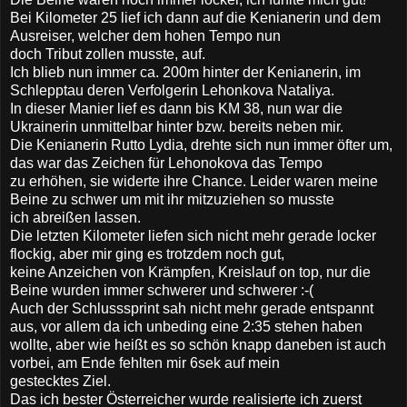
Bei Kilometer 25 lief ich dann auf die Kenianerin und dem
Ausreiser, welcher dem hohen Tempo nun
doch Tribut zollen musste, auf.
Ich blieb nun immer ca. 200m hinter der Kenianerin, im
Schlepptau deren Verfolgerin Lehonkova Nataliya.
In dieser Manier lief es dann bis KM 38, nun war die
Ukrainerin unmittelbar hinter bzw. bereits neben mir.
Die Kenianerin Rutto Lydia, drehte sich nun immer öfter um,
das war das Zeichen für Lehonokova das Tempo
zu erhöhen, sie widerte ihre Chance. Leider waren meine
Beine zu schwer um mit ihr mitzuziehen so musste
ich abreißen lassen.
Die letzten Kilometer liefen sich nicht mehr gerade locker
flockig, aber mir ging es trotzdem noch gut,
keine Anzeichen von Krämpfen, Kreislauf on top, nur die
Beine wurden immer schwerer und schwerer :-(
Auch der Schlusssprint sah nicht mehr gerade entspannt
aus, vor allem da ich unbeding eine 2:35 stehen haben
wollte, aber wie heißt es so schön knapp daneben ist auch
vorbei, am Ende fehlten mir 6sek auf mein
gestecktes Ziel.
Das ich bester Österreicher wurde realisierte ich zuerst