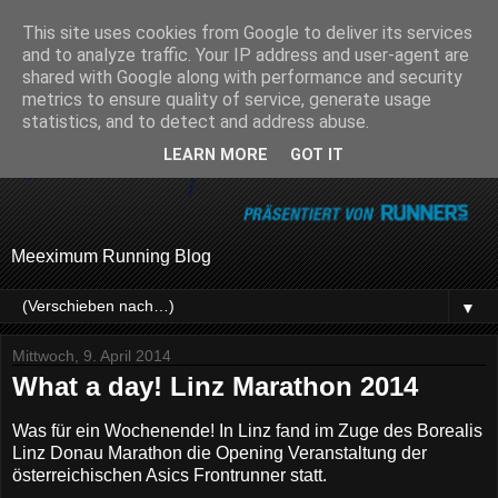
This site uses cookies from Google to deliver its services
and to analyze traffic. Your IP address and user-agent are
shared with Google along with performance and security
metrics to ensure quality of service, generate usage
statistics, and to detect and address abuse.
LEARN MORE
GOT IT
Meeximum Running Blog
▼
Mittwoch, 9. April 2014
What a day! Linz Marathon 2014
Was für ein Wochenende! In Linz fand im Zuge des Borealis
Linz Donau Marathon die Opening Veranstaltung der
österreichischen Asics Frontrunner statt.