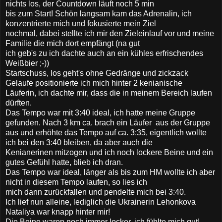
nichts los, der Countdown läuft noch 5 min
bis zum Start! Schön langsam kam das Adrenalin, ich
konzentrierte mich und fokusierte mein Ziel
nochmal, dabei stellte ich mir den Zieleinlauf vor und meine
Familie die mich dort empfängt (na gut
ich geb's zu ich dachte auch an ein kühles erfrischendes
Weißbier ;-))
Startschuss, los geht's ohne Gedränge und zickzack
Gelaufe positionierte ich mich hinter 2 kenianische
Läuferin, ich dachte mir, dass die in meinem Bereich laufen
dürften.
Das Tempo war mit 3:40 ideal, ich hatte meine Gruppe
gefunden. Nach 3 km ca. brach ein Läufer aus der Gruppe
aus und erhöhte das Tempo auf ca. 3:35, eigentlich wollte
ich bei den 3:40 bleiben, da aber auch die
Kenianerinen mitzogen und ich noch lockere Beine und ein
gutes Gefühl hatte, blieb ich dran.
Das Tempo war ideal, länger als bis zum HM wollte ich aber
nicht in diesem Tempo laufen, so lies ich
mich dann zurückfallen und pendelte mich bei 3:40.
Ich lief nun alleine, lediglich die Ukrainerin Lehonkova
Nataliya war knapp hinter mir!
Die Beine waren noch immer locker, ich fühlte mich gut!