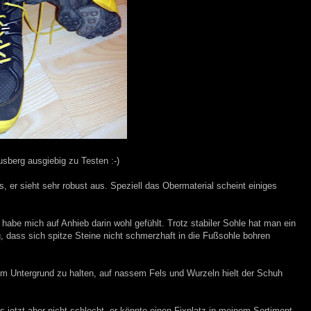
sberg ausgiebig zu Testen :-)
s, er sieht sehr robust aus. Speziell das Obermaterial scheint einiges
h habe mich auf Anhieb darin wohl gefühlt. Trotz stabiler Sohle hat man ein
g, dass sich spitze Steine nicht schmerzhaft in die Fußsohle bohren
 Untergrund zu halten, auf nassem Fels und Wurzeln hielt der Schuh
is jetzt aber nicht schlecht, er könnte einen Fixplatz in meinem Sortiment