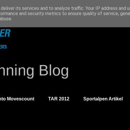
deliver its services and to analyze traffic. Your IP address and 
formance and security metrics to ensure quality of service, gen
abuse.
ning Blog
nto Movescount
TAR 2012
Sportalpen Artikel