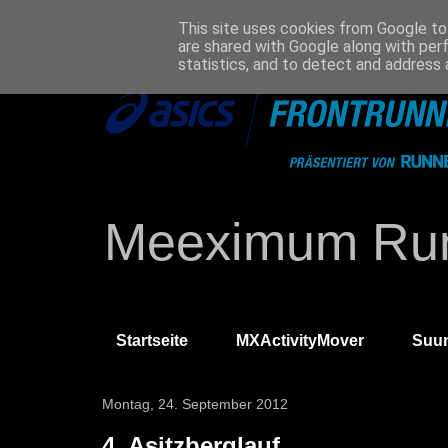
This site uses cookies from Google to 
are shared with Google along with per
statistics, and to detect and address 
Meeximum Run
Startseite
MXActivityMover
Suu
Montag, 24. September 2012
4. Asitzberglauf