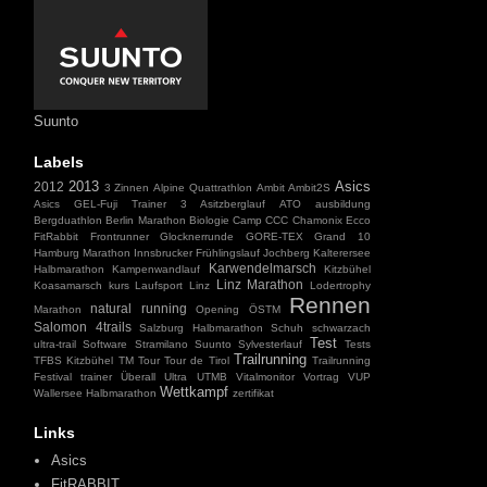
Suunto
Labels
2013
Asics
2012
3 Zinnen
Alpine Quattrathlon
Ambit
Ambit2S
Asics GEL-Fuji Trainer 3
Asitzberglauf
ATO
ausbildung
Bergduathlon
Berlin Marathon
Biologie
Camp
CCC
Chamonix
Ecco
FitRabbit
Frontrunner
Glocknerrunde
GORE-TEX
Grand 10
Hamburg Marathon
Innsbrucker Frühlingslauf
Jochberg
Kalterersee
Karwendelmarsch
Halbmarathon
Kampenwandlauf
Kitzbühel
Linz Marathon
Koasamarsch
kurs
Laufsport
Linz
Lodertrophy
Rennen
natural running
Marathon
Opening
ÖSTM
Salomon 4trails
Salzburg Halbmarathon
Schuh
schwarzach
Test
ultra-trail
Software
Stramilano
Suunto
Sylvesterlauf
Tests
Trailrunning
TFBS Kitzbühel
TM
Tour
Tour de Tirol
Trailrunning
Festival
trainer
Überall
Ultra
UTMB
Vitalmonitor
Vortrag
VUP
Wettkampf
Wallersee Halbmarathon
zertifikat
Links
Asics
FitRABBIT