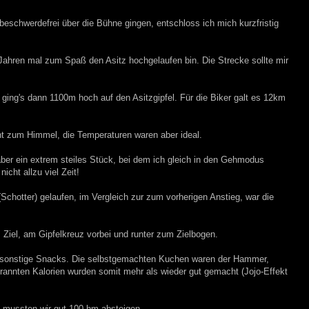
eschwerdefrei über die Bühne gingen, entschloss ich mich kurzfristig
 Jahren mal zum Spaß den Asitz hochgelaufen bin. Die Strecke sollte mir
ing's dann 1100m hoch auf den Asitzgipfel. Für die Biker galt es 12km
cht zum Himmel, die Temperaturen waren aber ideal.
aber ein extrem steiles Stück, bei dem ich gleich in den Gehmodus
icht allzu viel Zeit!
(Schotter) gelaufen, im Vergleich zur zum vorherigen Anstieg, war die
iel, am Gipfelkreuz vorbei und runter zum Zielbogen.
d sonstige Snacks. Die selbstgemachten Kuchen waren der Hammer,
brannten Kalorien wurden somit mehr als wieder gut gemacht (Jojo-Effekt
zu mussten wir gut 100 hm absteigen.