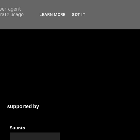
user-agent
erate usage
LEARN MORE
GOT IT
supported by
Suunto