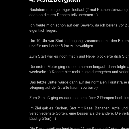
Nachdem mein gestriger Testlauf (2 mal Buchensteinwand) b
doch an diesem Rennen teilzunehmen :-)
Ich freute mich schon auf den Bewerb, da ich bereits vor 2
eigentlich liegen.
Um 10 Uhr war Start in Leogang, zusammen mit den Bikern g
und für uns Läufer 8 km zu bewältigen.
Zum Start war es noch frisch und Nebel blockierte dich Si
Die ersten Meter ging es noch human bergauf, dann folgte 
wechselte :-) Konnte hier recht zügig durchgehen und verlor n
Das letzte Drittel wurde dann auf der normalen Forststraße 
Steigung auf der Straße kaum spürbar ;-)
Zum Schluß ging es dann nochmal über 2 Rampen hoch ins Z
Im Ziel gab es Kuchen, Brot mit Käse, Bananen, Äpfel un
verschiedenste Sorten, eine besser als die andere. Die ver
lässt grüßen) ;-)
Die Preisverteilung fand in der "Alten Schmiede" statt, da