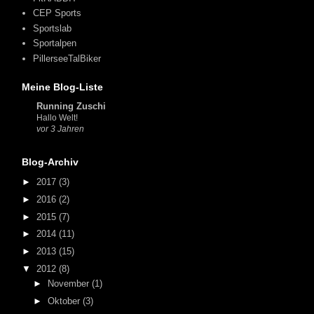
CEP Sports
Sportslab
Sportalpen
PillerseeTalBiker
Meine Blog-Liste
Running Zuschi
Hallo Welt!
vor 3 Jahren
Blog-Archiv
►
2017
(3)
►
2016
(2)
►
2015
(7)
►
2014
(11)
►
2013
(15)
▼
2012
(8)
►
November
(1)
►
Oktober
(3)